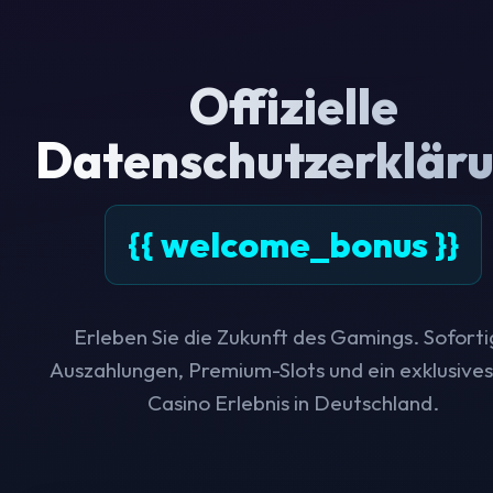
Offizielle
Datenschutzerklär
{{ welcome_bonus }}
Erleben Sie die Zukunft des Gamings. Sofort
Auszahlungen, Premium-Slots und ein exklusives
Casino Erlebnis in Deutschland.