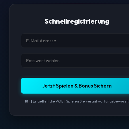
Schnellregistrierung
Jetzt Spielen & Bonus Sichern
18+ | Es gelten die AGB | Spielen Sie verantwortungsbewusst.