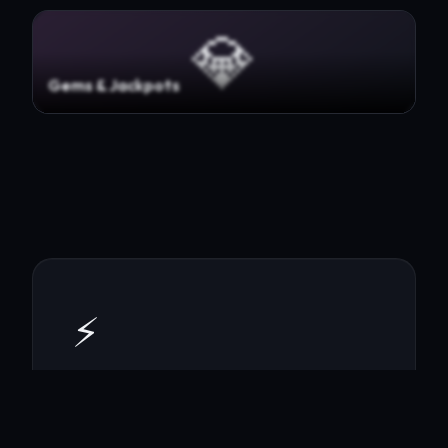
💎
Gems & Jackpots
⚡
Blitzschnelle Auszahlungen
Erhalten Sie Ihre Gewinne in Rekordzeit. Wir